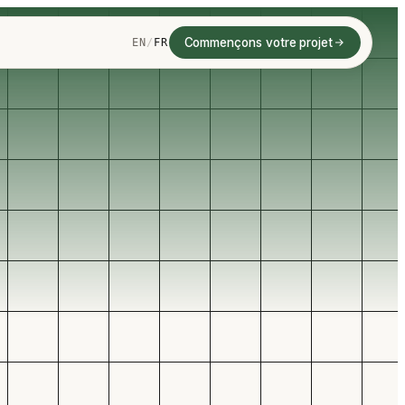
Commençons votre projet
EN
/
FR
AUTOMATISATION DES PROCESSUS D'AFFAIRES
Cartographier le
 TABLEAUX DE BORD,
workflow
T OUTILS INTERNES
tisez
Garder l'humain aux
s
bonnes places
ssus.
Réduire le travail manuel