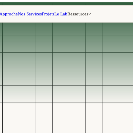
 Approche
Nos Services
Projets
Le Lab
Ressources
INTÉGRATIONS,
WORKFLOWS E
Automa
le
proce