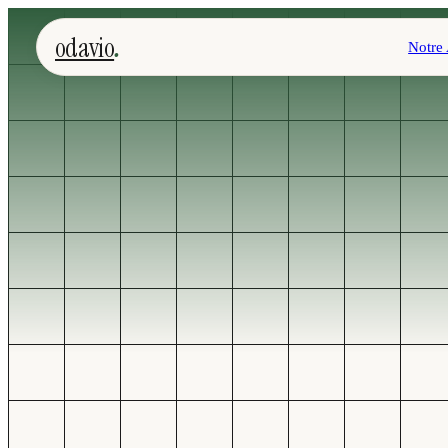
.
odavio
Notre