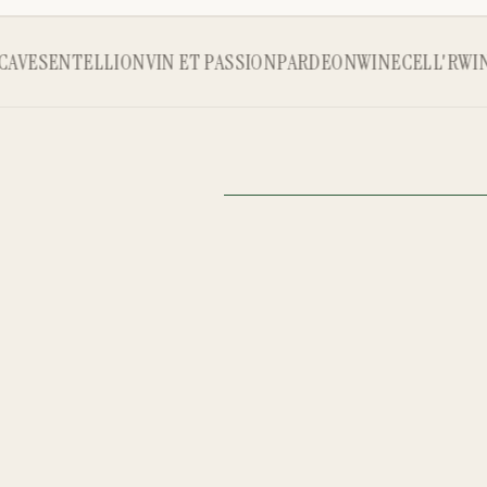
VE
SENTELLION
VIN ET PASSION
PARDEON
WINECELL'R
WINE