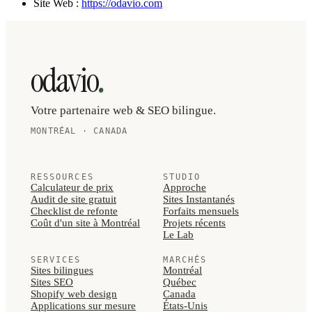
Site Web :
https://odavio.com
.
odavio
Votre partenaire web & SEO bilingue.
MONTRÉAL · CANADA
RESSOURCES
STUDIO
Calculateur de prix
Approche
Audit de site gratuit
Sites Instantanés
Checklist de refonte
Forfaits mensuels
Coût d'un site à Montréal
Projets récents
Le Lab
SERVICES
MARCHÉS
Sites bilingues
Montréal
Sites SEO
Québec
Shopify web design
Canada
Applications sur mesure
États-Unis