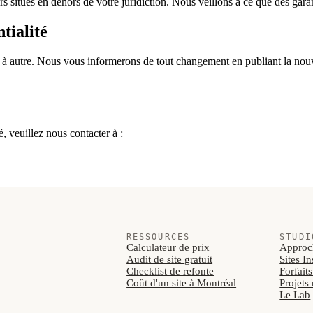
s situés en dehors de votre juridiction. Nous veillons à ce que des garant
tialité
 à autre. Nous vous informerons de tout changement en publiant la nouvell
, veuillez nous contacter à :
RESSOURCES
STUDI
Calculateur de prix
Approc
Audit de site gratuit
Sites I
Checklist de refonte
Forfait
Coût d'un site à Montréal
Projets
Le Lab