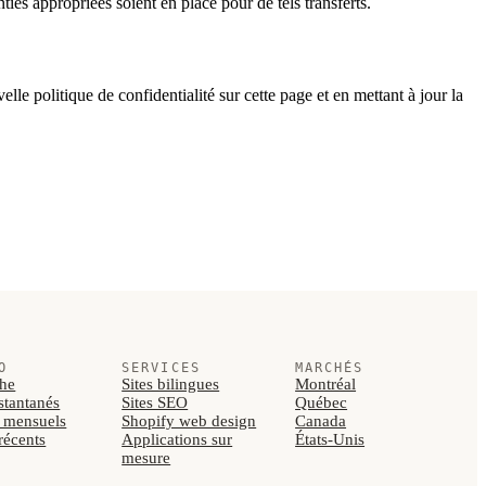
ies appropriées soient en place pour de tels transferts.
e politique de confidentialité sur cette page et en mettant à jour la
O
SERVICES
MARCHÉS
he
Sites bilingues
Montréal
nstantanés
Sites SEO
Québec
s mensuels
Shopify web design
Canada
 récents
Applications sur
États-Unis
mesure