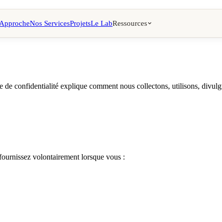
 Approche
Nos Services
Projets
Le Lab
Ressources
 de confidentialité explique comment nous collectons, utilisons, divulg
ournissez volontairement lorsque vous :