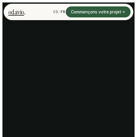
.
odavio
Commençons votre projet
EN
/
FR