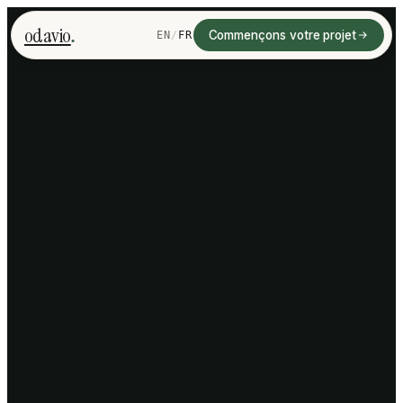
.
odavio
Commençons votre projet
EN
/
FR