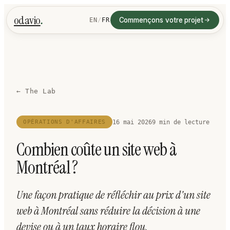
.
odavio
Commençons votre projet
EN
/
FR
← The Lab
16 mai 2026
9
min de lecture
OPÉRATIONS D'AFFAIRES
Combien coûte un site web à
Montréal ?
Une façon pratique de réfléchir au prix d'un site
web à Montréal sans réduire la décision à une
devise ou à un taux horaire flou.