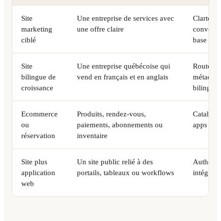
Site
Une entreprise de services avec
Clarté de
marketing
une offre claire
conversi
ciblé
base
Site
Une entreprise québécoise qui
Routes de
bilingue de
vend en français et en anglais
métadonn
croissance
bilingue
Ecommerce
Produits, rendez-vous,
Catalogue
ou
paiements, abonnements ou
apps et t
réservation
inventaire
Site plus
Un site public relié à des
Authentif
application
portails, tableaux ou workflows
intégrati
web