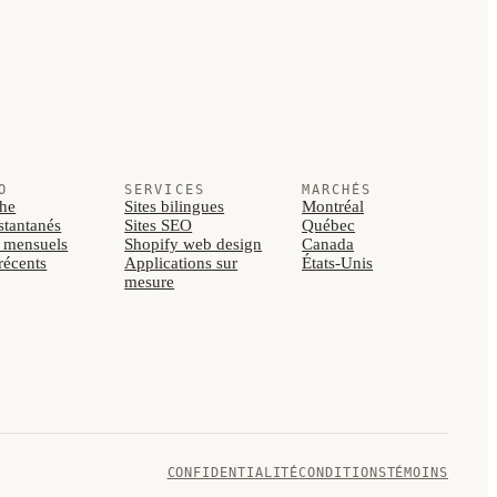
O
SERVICES
MARCHÉS
he
Sites bilingues
Montréal
nstantanés
Sites SEO
Québec
s mensuels
Shopify web design
Canada
 récents
Applications sur
États-Unis
mesure
CONFIDENTIALITÉ
CONDITIONS
TÉMOINS