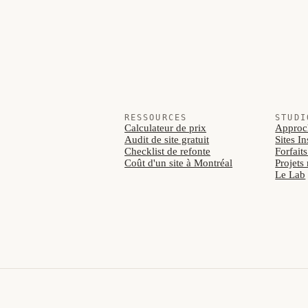
RESSOURCES
STUDI
Calculateur de prix
Approc
Audit de site gratuit
Sites I
Checklist de refonte
Forfait
Coût d'un site à Montréal
Projets
Le Lab